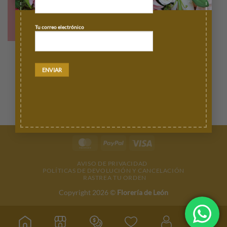
Tu correo electrónico
AMOR / ANIVERSARIO
Caja de 16 Rosas
$
810.00
AÑADIR AL CARRITO
MasterCard
PayPal
Visa
AVISO DE PRIVACIDAD
POLÍTICAS DE DEVOLUCIÓN Y CANCELACIÓN
RASTREA TU ORDEN
Copyright 2026 ©
Florería de León