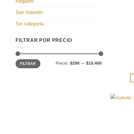
Regalos
San Valentín
Sin categoría
FILTRAR POR PRECIO
Precio
Precio
Precio:
$290
—
$19,400
FILTRAR
mínimo
máximo