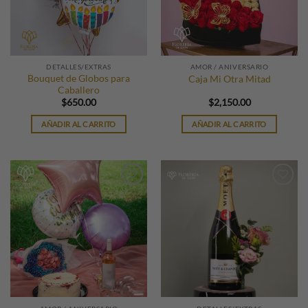
DETALLES/EXTRAS
AMOR / ANIVERSARIO
Bouquet de Globos para
Caja Mi Otra Mitad
Caballero
$
650.00
$
2,150.00
AÑADIR AL CARRITO
AÑADIR AL CARRITO