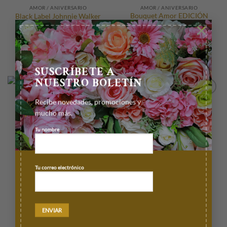
AMOR / ANIVERSARIO
AMOR / ANIVERSARIO
Bouquet Amor EDICIÓN
Black Label Johnnie Walker
×
LIMITADA
$
1,800.00
$
650.00
AÑADIR AL CARRITO
AÑADIR AL CARRITO
SUSCRÍBETE A
NUESTRO BOLETÍN
Recibe novedades, promociones y
mucho más.
Tu nombre
Tu correo electrónico
ARREGLOS BUCHONES
AMOR / ANIVERSARIO
Bouquet de globos Mamá
Combo Andrea
$
650.00
$
4,060.00
AÑADIR AL CARRITO
AÑADIR AL CARRITO