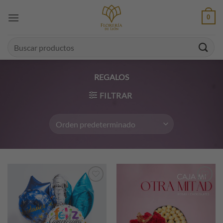
Saltar
0
al
contenido
Buscar
por:
REGALOS
FILTRAR