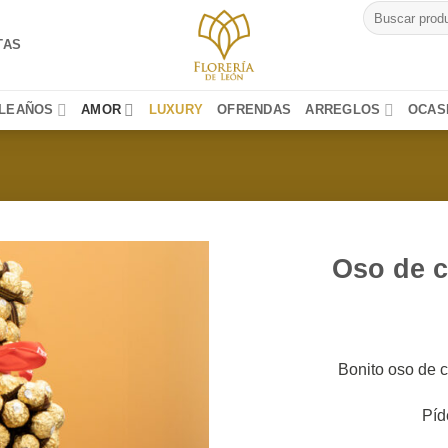
Buscar
por:
TAS
LEAÑOS
AMOR
LUXURY
OFRENDAS
ARREGLOS
OCAS
Oso de c
Bonito oso de c
Píd