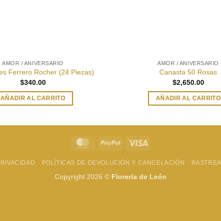
AMOR / ANIVERSARIO
AMOR / ANIVERSARIO
es Ferrero Rocher (24 Piezas)
Canasta 50 Rosas
$
340.00
$
2,650.00
AÑADIR AL CARRITO
AÑADIR AL CARRITO
MasterCard
PayPal
Visa
PRIVACIDAD
POLÍTICAS DE DEVOLUCIÓN Y CANCELACIÓN
RASTREA
Copyright 2026 ©
Florería de León