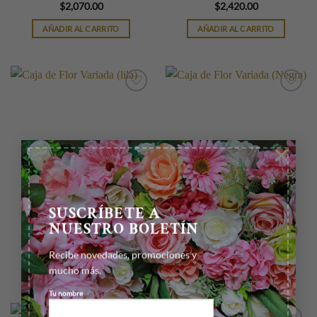
$
2,070.00
$
2,420.00
AÑADIR AL CARRITO
AÑADIR AL CARRITO
×
SUSCRÍBETE A
ABUELOS
ABUELOS
NUESTRO BOLETÍN
Caja de Flor Variada (lila)
Caja de Flor Variada (Negra)
$
1,070.00
$
1,070.00
Recibe novedades, promociones y
AÑADIR AL CARRITO
AÑADIR AL CARRITO
mucho más.
Tu nombre