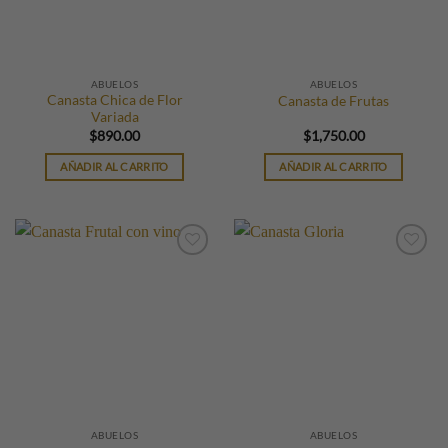
pueden
elegir
en
la
ABUELOS
ABUELOS
página
Canasta Chica de Flor
Canasta de Frutas
de
Variada
producto
$
890.00
$
1,750.00
AÑADIR AL CARRITO
AÑADIR AL CARRITO
ABUELOS
ABUELOS