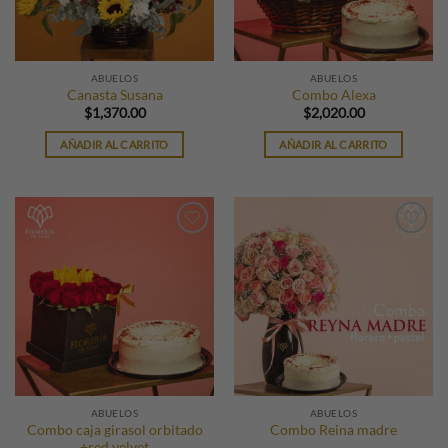
ABUELOS
ABUELOS
Canasta Susana
Combo Alexa
$
1,370.00
$
2,020.00
AÑADIR AL CARRITO
AÑADIR AL CARRITO
ABUELOS
ABUELOS
Combo caja girasol orbitado
Combo Reina madre
+red velvet