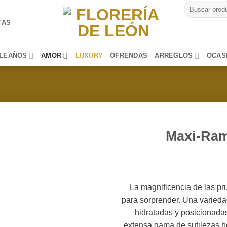
Buscar
por:
TAS
LEAÑOS
AMOR
LUXURY
OFRENDAS
ARREGLOS
OCAS
Maxi-Ram
La magnificencia de las pr
para sorprender. Una varieda
hidratadas y posicionadas
extensa gama de sutilezas h