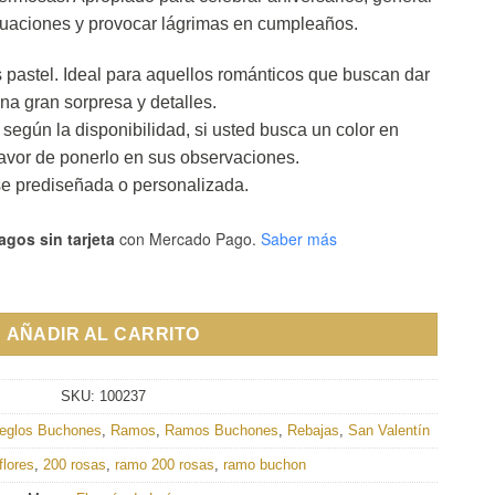
uaciones y provocar lágrimas en cumpleaños.
pastel. Ideal para aquellos románticos que buscan dar
na gran sorpresa y detalles.
a según la disponibilidad, si usted busca un color en
favor de ponerlo en sus observaciones.
e prediseñada o personalizada.
agos sin tarjeta
con Mercado Pago.
Saber más
as cantidad
AÑADIR AL CARRITO
SKU:
100237
reglos Buchones
,
Ramos
,
Ramos Buchones
,
Rebajas
,
San Valentín
flores
,
200 rosas
,
ramo 200 rosas
,
ramo buchon