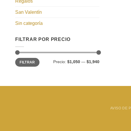
Regalos
San Valentín
Sin categoría
FILTRAR POR PRECIO
Precio
Precio
Precio:
$1,050
—
$1,940
FILTRAR
mínimo
máximo
AVISO DE 