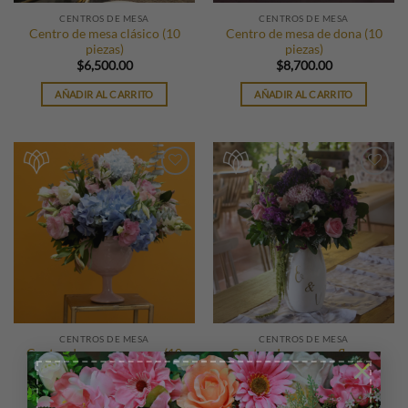
CENTROS DE MESA
CENTROS DE MESA
Centro de mesa clásico (10
Centro de mesa de dona (10
piezas)
piezas)
$
6,500.00
$
8,700.00
AÑADIR AL CARRITO
AÑADIR AL CARRITO
Añadir
Añadir
a la
a la
lista de
lista de
deseos
deseos
CENTROS DE MESA
CENTROS DE MESA
Centro de mesa en copa (10
Centro de mesa en florero
×
piezas)
(10 piezas)
$
5,500.00
$
7,500.00