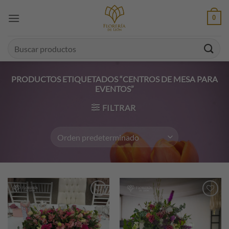
Saltar
0
al
contenido
Buscar
por:
PRODUCTOS ETIQUETADOS “CENTROS DE MESA PARA
EVENTOS”
FILTRAR
Añadir
Añadir
a la
a la
lista de
lista de
deseos
deseos