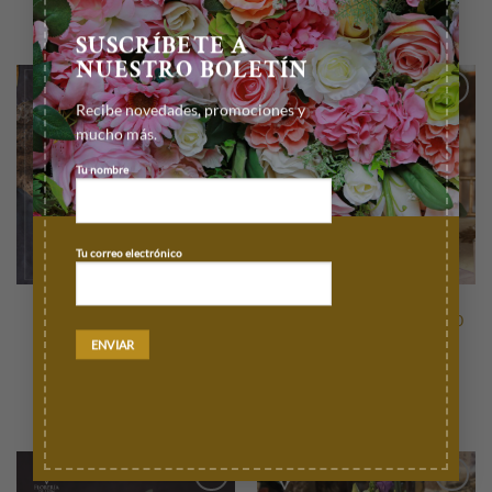
AÑADIR AL CARRITO
AÑADIR AL CARRITO
SUSCRÍBETE A
NUESTRO BOLETÍN
Recibe novedades, promociones y
Añadir
Añadir
mucho más.
a la
a la
lista de
lista de
deseos
deseos
Tu nombre
Tu correo electrónico
CENTROS DE MESA
CENTROS DE MESA
Centro de mesa en tronco
Centro de mesa Estefano (10
(10 piezas)
piezas)
$
4,500.00
$
4,900.00
AÑADIR AL CARRITO
AÑADIR AL CARRITO