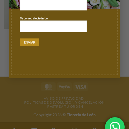
Tu correo electrónico
AMOR / ANIVERSARIO
Ramo Alexia
$
1,910.00
AÑADIR AL CARRITO
MasterCard
PayPal
Visa
AVISO DE PRIVACIDAD
POLÍTICAS DE DEVOLUCIÓN Y CANCELACIÓN
RASTREA TU ORDEN
Copyright 2026 ©
Florería de León