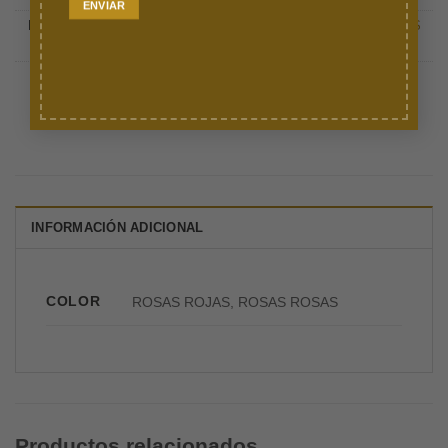
Etiquetas:
ramo
,
ramo 24 rosas
,
ramo de flores
,
RAMO DE ROSAS
ROSAS
,
RAMOS ECONÓMICOS
,
rosas
,
rosas rosas
Marca:
Florería de León
INFORMACIÓN ADICIONAL
COLOR
ROSAS ROJAS, ROSAS ROSAS
Productos relacionados