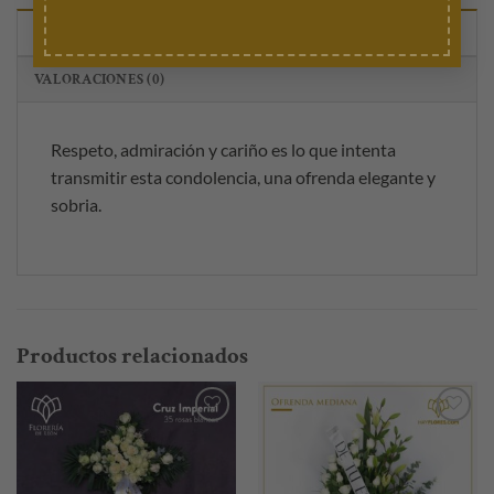
DESCRIPCIÓN
VALORACIONES (0)
Respeto, admiración y cariño es lo que intenta
transmitir esta condolencia, una ofrenda elegante y
sobria.
Productos relacionados
Añadir
Añadir
a la
a la
lista de
lista de
deseos
deseos