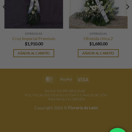
OFRENDAS
OFRENDAS
Cruz Imperial Premium
Ofrenda chica 2
$
1,910.00
$
1,680.00
AÑADIR AL CARRITO
AÑADIR AL CARRITO
MasterCard
PayPal
Visa
AVISO DE PRIVACIDAD
POLÍTICAS DE DEVOLUCIÓN Y CANCELACIÓN
RASTREA TU ORDEN
Copyright 2026 ©
Florería de León