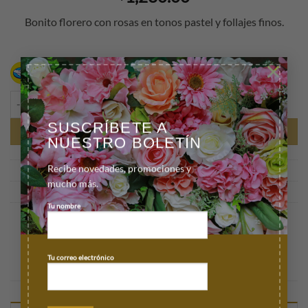
Bonito florero con rosas en tonos pastel y follajes finos.
×
Hasta 12 pagos sin tarjeta
con Mercado Pago.
Saber más
Florero 24 Rosas tonos pastel cantidad
SUSCRÍBETE A
AÑADIR AL CARRITO
NUESTRO BOLETÍN
Recibe novedades, promociones y
SKU:
100125
mucho más.
Categorías:
Cumpleaños
,
Floreros
,
Para mamá
Tu nombre
Marca:
Florería de León
Tu correo electrónico