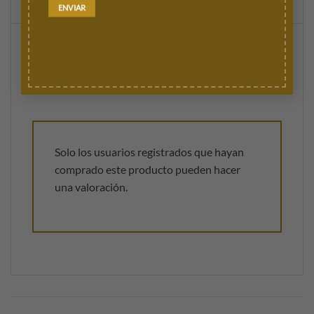
VALORACIONES (0)
Valoraciones
No hay valoraciones aún.
Solo los usuarios registrados que hayan
comprado este producto pueden hacer
una valoración.