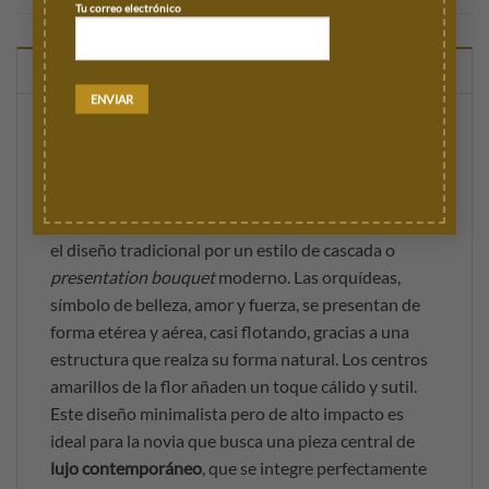
Tu correo electrónico
DESCRIPCIÓN
El ramo ‘Fátima’ es la máxima expresión de
sofisticación y exclusividad. Compuesto
enteramente por majestuosas
Orquídeas
Phalaenopsis blancas
, esta composición abandona
el diseño tradicional por un estilo de cascada o
presentation bouquet
moderno. Las orquídeas,
símbolo de belleza, amor y fuerza, se presentan de
forma etérea y aérea, casi flotando, gracias a una
estructura que realza su forma natural. Los centros
amarillos de la flor añaden un toque cálido y sutil.
Este diseño minimalista pero de alto impacto es
ideal para la novia que busca una pieza central de
lujo contemporáneo
, que se integre perfectamente