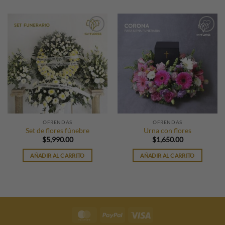
Añadir
Añadir
a la
a la
lista de
lista de
deseos
deseos
OFRENDAS
OFRENDAS
Set de flores fúnebre
Urna con flores
$
5,990.00
$
1,650.00
AÑADIR AL CARRITO
AÑADIR AL CARRITO
MasterCard
PayPal
Visa