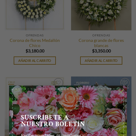
OFRENDAS
OFRENDAS
Corona de flores Medallón
Corona grande de flores
Chico
blancas
$
3,180.00
$
3,350.00
AÑADIR AL CARRITO
AÑADIR AL CARRITO
×
Añadir
Añadir
a la
a la
lista de
lista de
deseos
deseos
SUSCRÍBETE A
NUESTRO BOLETÍN
Recibe novedades, promociones y