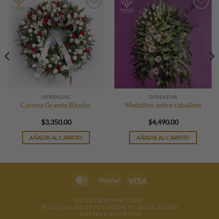
Añadir
Añadir
a la
a la
lista de
lista de
deseos
deseos
OFRENDAS
OFRENDAS
Corona Grande Bicolor
Medallon sobre caballete
$
3,350.00
$
4,490.00
AÑADIR AL CARRITO
AÑADIR AL CARRITO
MasterCard
PayPal
Visa
AVISO DE PRIVACIDAD
POLÍTICAS DE DEVOLUCIÓN Y CANCELACIÓN
RASTREA TU ORDEN